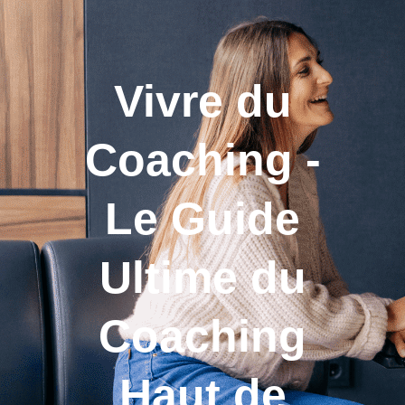
Vivre du
Coaching -
Le Guide
Ultime du
Coaching
Haut de