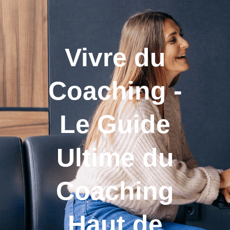
Vivre du
Coaching -
Le Guide
Ultime du
Coaching
Haut de