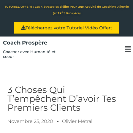
Aller
TUTORIEL OFFERT : Les 4 Stratégies d'élite Pour une Activité de Coaching Alignée
au
(et TRÈS Prospère)
contenu
Téléchargez votre Tutoriel Vidéo Offert
Coach Prospère
Me
Coacher avec Humanité et
coeur
3 Choses Qui
T’empêchent D’avoir Tes
Premiers Clients
Novembre 25, 2020
Olivier Métral