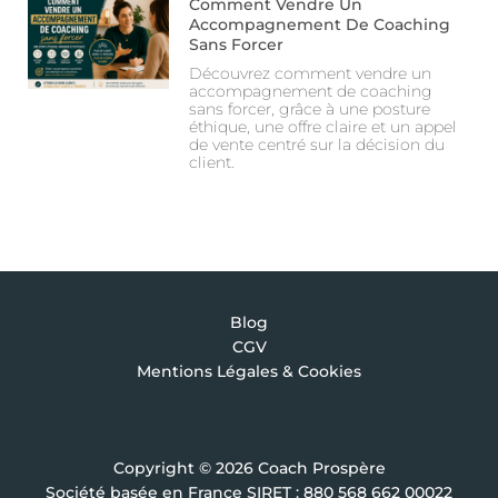
Comment Vendre Un
Accompagnement De Coaching
Sans Forcer
Découvrez comment vendre un
accompagnement de coaching
sans forcer, grâce à une posture
éthique, une offre claire et un appel
de vente centré sur la décision du
client.
Blog
CGV
Mentions Légales & Cookies
Copyright © 2026 Coach Prospère
Société basée en France SIRET : 880 568 662 00022