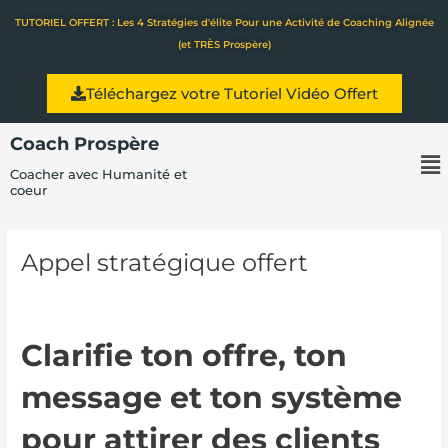
Aller
TUTORIEL OFFERT : Les 4 Stratégies d'élite Pour une Activité de Coaching Alignée
au
(et TRÈS Prospère)
contenu
Téléchargez votre Tutoriel Vidéo Offert
Coach Prospère
Me
Coacher avec Humanité et
coeur
Appel stratégique offert
Clarifie ton offre, ton
message et ton système
pour attirer des clients