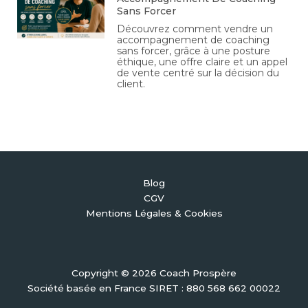
Sans Forcer
Découvrez comment vendre un
accompagnement de coaching
sans forcer, grâce à une posture
éthique, une offre claire et un appel
de vente centré sur la décision du
client.
Blog
CGV
Mentions Légales & Cookies
Copyright © 2026 Coach Prospère
Société basée en France SIRET : 880 568 662 00022