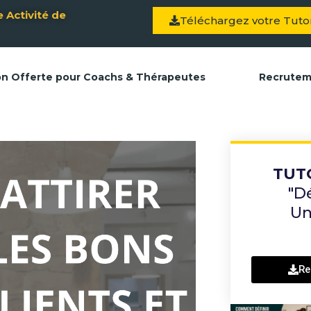
 Activité de
Téléchargez votre Tutor
on Offerte pour Coachs & Thérapeutes
Recrute
TUT
"D
Un
Re