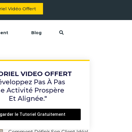
iel Vidéo Offert
ment
Blog
ORIEL VIDEO OFFERT
éveloppez Pas À Pas
e Activité Prospère
Et Alignée."
garder le Tutoriel Gratuitement
Comment Définir Son Client Idéal