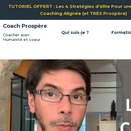
Aller
TUTORIEL OFFERT : Les 4 Stratégies d'élite Pour une
au
Coaching Alignée (et TRÈS Prospère)
contenu
Coach Prospère
Qui suis-je ?
Formati
Coacher avec
Humanité et coeur