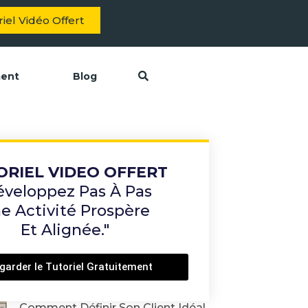
iel Vidéo Offert
ment
Blog
ORIEL VIDEO OFFERT
éveloppez Pas À Pas
e Activité Prospère
Et Alignée."
garder le Tutoriel Gratuitement
Comment Définir Son Client Idéal