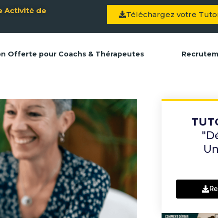
 Activité de
Téléchargez votre Tutor
on Offerte pour Coachs & Thérapeutes
Recrute
TUT
"D
Un
Re