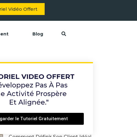
iel Vidéo Offert
ment
Blog
ORIEL VIDEO OFFERT
éveloppez Pas À Pas
e Activité Prospère
Et Alignée."
garder le Tutoriel Gratuitement
Comment Définir Son Client Idéal