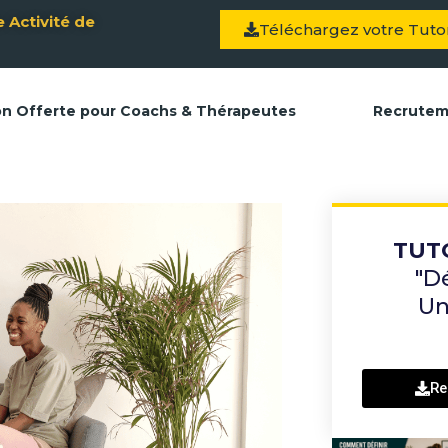
 Activité de
Téléchargez votre Tutor
on Offerte pour Coachs & Thérapeutes
Recrute
TUT
"D
Un
Re