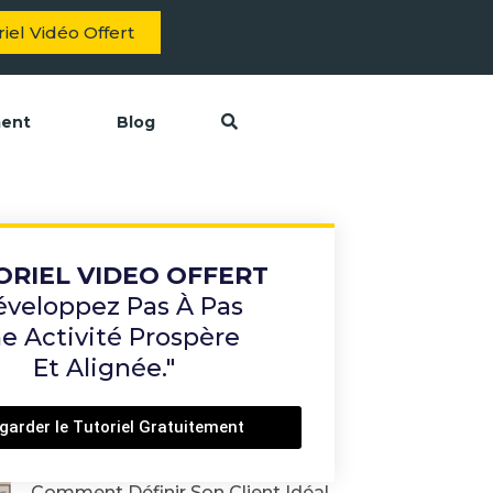
iel Vidéo Offert
ment
Blog
ORIEL VIDEO OFFERT
éveloppez Pas À Pas
e Activité Prospère
Et Alignée."
garder le Tutoriel Gratuitement
Comment Définir Son Client Idéal