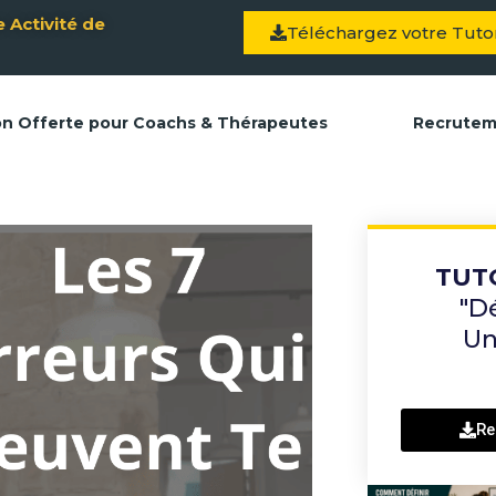
 Activité de
Téléchargez votre Tutor
on Offerte pour Coachs & Thérapeutes
Recrute
TUT
"D
Un
Re