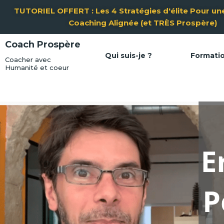
Aller
TUTORIEL OFFERT : Les 4 Stratégies d'élite Pour une
au
Coaching Alignée (et TRÈS Prospère)
contenu
Coach Prospère
Qui suis-je ?
Formati
Coacher avec
Humanité et coeur