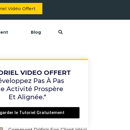
iel Vidéo Offert
ment
Blog
ORIEL VIDEO OFFERT
éveloppez Pas À Pas
e Activité Prospère
Et Alignée."
garder le Tutoriel Gratuitement
Comment Définir Son Client Idéal