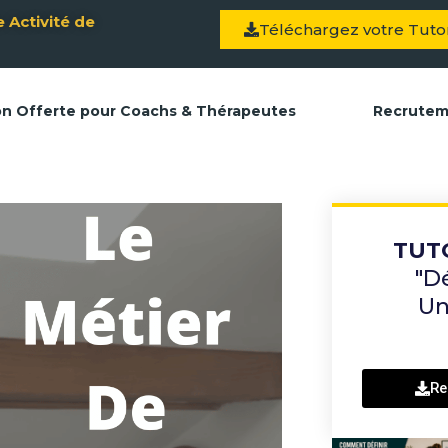
 Activité de
Téléchargez votre Tutor
on Offerte pour Coachs & Thérapeutes
Recrute
TUT
"D
Un
Re