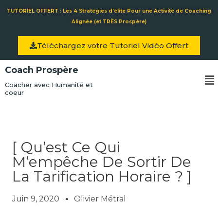
Aller
TUTORIEL OFFERT : Les 4 Stratégies d'élite Pour une Activité de Coaching
au
Alignée (et TRÈS Prospère)
contenu
Téléchargez votre Tutoriel Vidéo Offert
Coach Prospère
Me
Coacher avec Humanité et
coeur
[ Qu’est Ce Qui
M’empêche De Sortir De
La Tarification Horaire ? ]
Juin 9, 2020
Olivier Métral