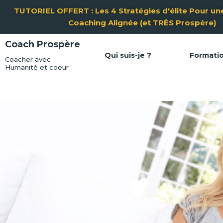
Aller
TUTORIEL OFFERT : Les 4 Stratégies d'élite Pour une
au
Coaching Alignée (et TRÈS Prospère)
contenu
Coach Prospère
Qui suis-je ?
Formati
Coacher avec
Humanité et coeur