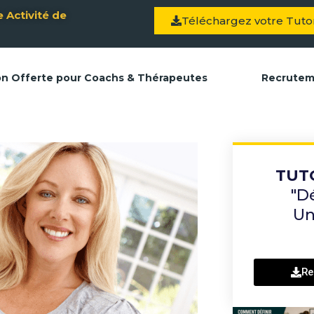
 Activité de
Téléchargez votre Tutor
on Offerte pour Coachs & Thérapeutes
Recrute
TUT
"D
Un
Re