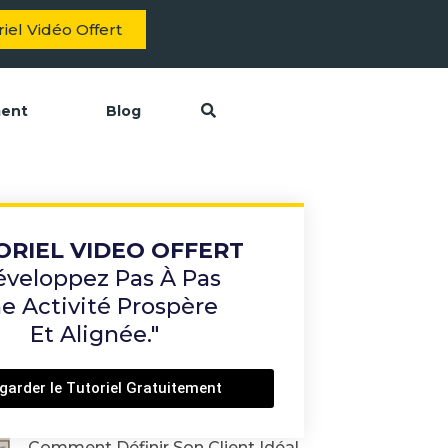
iel Vidéo Offert
ment
Blog
ORIEL VIDEO OFFERT
éveloppez Pas À Pas
e Activité Prospère
Et Alignée."
garder le Tutoriel Gratuitement
Comment Définir Son Client Idéal