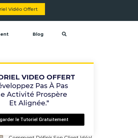
iel Vidéo Offert
ment
Blog
ORIEL VIDEO OFFERT
éveloppez Pas À Pas
e Activité Prospère
Et Alignée."
garder le Tutoriel Gratuitement
Comment Définir Son Client Idéal