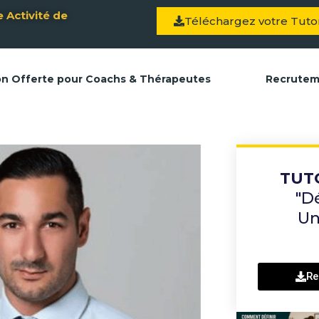
 Activité de
Téléchargez votre Tutor
on Offerte pour Coachs & Thérapeutes
Recrute
TUT
"D
Un
Re