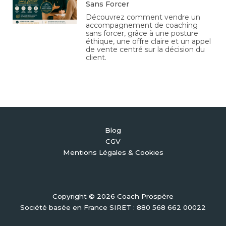
Sans Forcer
Découvrez comment vendre un
accompagnement de coaching
sans forcer, grâce à une posture
éthique, une offre claire et un appel
de vente centré sur la décision du
client.
Blog
CGV
Mentions Légales & Cookies
Copyright © 2026 Coach Prospère
Société basée en France SIRET : 880 568 662 00022