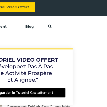
iel Vidéo Offert
ment
Blog
ORIEL VIDEO OFFERT
éveloppez Pas À Pas
e Activité Prospère
Et Alignée."
garder le Tutoriel Gratuitement
Comment Définir Son Client Idéal