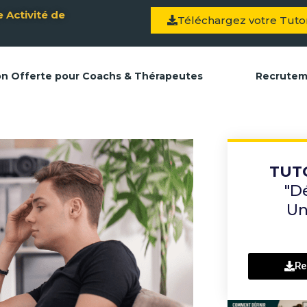
 Activité de
Téléchargez votre Tutor
on Offerte pour Coachs & Thérapeutes
Recrute
TUT
"D
Un
Re